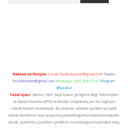
iriş
Reklam ve İletişim:
E-mail:
backlinkpaneli@gmail.com
Teams:
forumhizmeti@gmail.com
Whatsapp: 0262 606 0 726
Telegram:
@karabul
Yasal Uyarı:
Sitemiz, 5651 Sayılı Kanun gereğince Bilgi Teknolojileri
ve İletişim Kurumu (BTK) tarafından onaylanmış bir Yer Sağlayıcı
olarak hizmet vermektedir. Bu nedenle, sitedeki içerikleri proaktif
olarak denetleme veya araştırma yükümlülüğümüz bulunmamaktadır.
Ancak, üyelerimiz yazdıkları içeriklerin sorumluluğunu taşımakta olup,