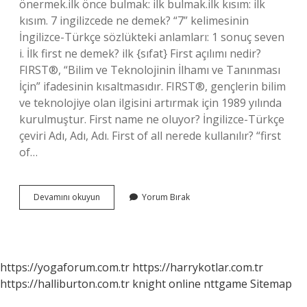
önermek.ilk önce bulmak: ilk bulmak.ilk kısım: ilk
kısım. 7 ingilizcede ne demek? “7” kelimesinin
İngilizce-Türkçe sözlükteki anlamları: 1 sonuç seven
i. İlk first ne demek? ilk {sıfat} First açılımı nedir?
FIRST®, “Bilim ve Teknolojinin İlhamı ve Tanınması
İçin” ifadesinin kısaltmasıdır. FIRST®, gençlerin bilim
ve teknolojiye olan ilgisini artırmak için 1989 yılında
kurulmuştur. First name ne oluyor? İngilizce-Türkçe
çeviri Adı, Adı, Adı. First of all nerede kullanılır? “first
of…
First
Devamını okuyun
Yorum Bırak
Kaç
Demek
https://yogaforum.com.tr
https://harrykotlar.com.tr
https://halliburton.com.tr
knight online
nttgame
Sitemap