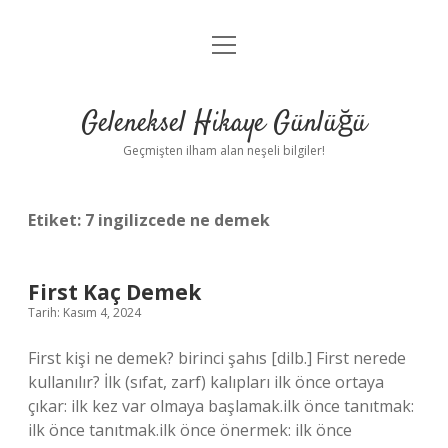
menüyü
Anasayfa
aç
Gizlilik Politikası
Geleneksel Hikaye Günlüğü
Yasal Uyarı
Geçmişten ilham alan neşeli bilgiler!
Hakkımızda
Etiket:
7 ingilizcede ne demek
First Kaç Demek
Tarih: Kasım 4, 2024
First kişi ne demek? birinci şahıs [dilb.] First nerede
kullanılır? İlk (sıfat, zarf) kalıpları ilk önce ortaya
çıkar: ilk kez var olmaya başlamak.ilk önce tanıtmak:
ilk önce tanıtmak.ilk önce önermek: ilk önce