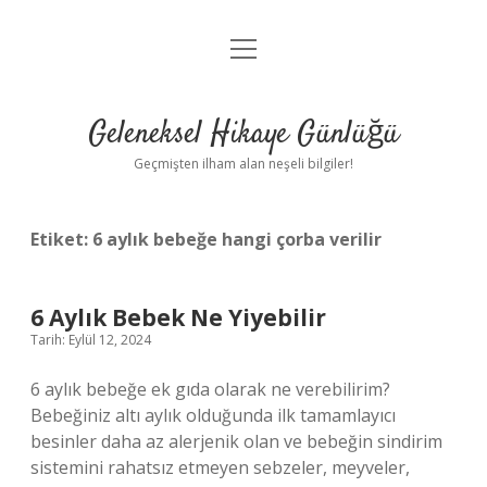
menüyü
Anasayfa
aç
Gizlilik Politikası
Geleneksel Hikaye Günlüğü
Yasal Uyarı
Geçmişten ilham alan neşeli bilgiler!
Hakkımızda
Etiket:
6 aylık bebeğe hangi çorba verilir
6 Aylık Bebek Ne Yiyebilir
Tarih: Eylül 12, 2024
6 aylık bebeğe ek gıda olarak ne verebilirim?
Bebeğiniz altı aylık olduğunda ilk tamamlayıcı
besinler daha az alerjenik olan ve bebeğin sindirim
sistemini rahatsız etmeyen sebzeler, meyveler,