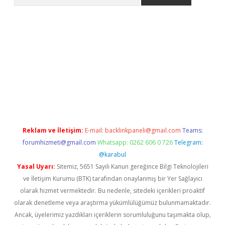
et giriş
Reklam ve İletişim:
E-mail:
backlinkpaneli@gmail.com
Teams:
forumhizmeti@gmail.com
Whatsapp: 0262 606 0 726
Telegram:
@karabul
Yasal Uyarı:
Sitemiz, 5651 Sayılı Kanun gereğince Bilgi Teknolojileri
ve İletişim Kurumu (BTK) tarafından onaylanmış bir Yer Sağlayıcı
olarak hizmet vermektedir. Bu nedenle, sitedeki içerikleri proaktif
olarak denetleme veya araştırma yükümlülüğümüz bulunmamaktadır.
Ancak, üyelerimiz yazdıkları içeriklerin sorumluluğunu taşımakta olup,