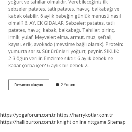
yoğurt ve tahıllar olmalıdır. Verebileceğiniz ilk
sebzeler patates, tatlı patates, havuç, balkabağı ve
kabak olabilir. 6 aylık bebeğin günlük menüsü nasıl
olmalı? 6. AY. EK GIDALAR: Sebzeler: patates, tatlı
patates, havuç, kabak, balkabağı. Tahıllar: pirinç,
irmik, yulaf. Meyveler: elma, armut, muz, şeftali,
kayısı, erik, avokado (mevsime bağlı olarak). Protein:
yumurta sarısı. Süt ürünleri: yoğurt, peynir. SIKLIK:
2-3 öğün verilir. Emzirme sıktır. 6 aylık bebek ne
kadar çorba içer? 6 aylık bir bebek 2…
6
Devamını okuyun
2 Yorum
Aylık
Bebek
Ne
Yiyebilir
https://yogaforum.com.tr
https://harrykotlar.com.tr
https://halliburton.com.tr
knight online
nttgame
Sitemap