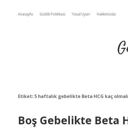
Anasayfa
Gizlilik Politikası
Yasal Uyarı
Hakkımızda
G
Etiket:
5 haftalık gebelikte Beta HCG kaç olmal
Boş Gebelikte Beta H