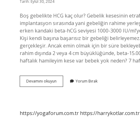
Tarih: Eylül 30, 2024
Boş gebelikte HCG kaç olur? Gebelik kesesinin etraf
implantasyon sırasında yani gebeliğin rahime yerle
erken kandaki beta-hCG seviyesi 1000-3000 IU/ml’ye 
Kişi kendi başına başarısız bir gebeliği belirleyemez.
gerçekleşir. Ancak emin olmak için bir süre bekleyeb
rahim dışında 2 veya 4 cm büyüklüğünde, beta-15.000
haftalık hamileyim kese var bebek yok neden? 7 haf
Boş
Devamını okuyun
Yorum Bırak
Gebelikte
Beta
Hcg
En
Fazla
https://yogaforum.com.tr
https://harrykotlar.com.tr
Kaç
Olur