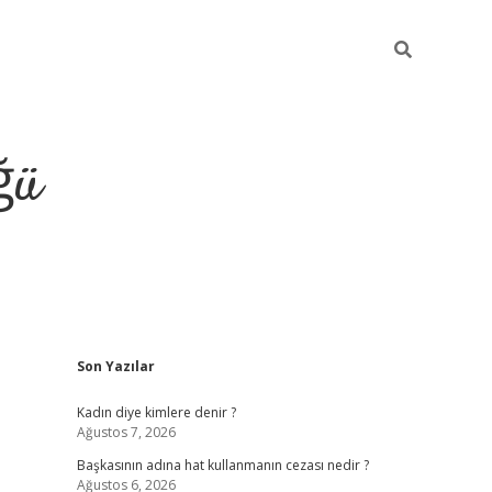
ğü
Sidebar
Son Yazılar
tulipbet giriş
Kadın diye kimlere denir ?
Ağustos 7, 2026
Başkasının adına hat kullanmanın cezası nedir ?
Ağustos 6, 2026