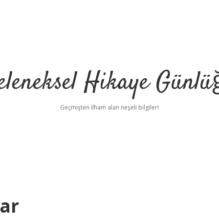
eleneksel Hikaye Günlü
Geçmişten ilham alan neşeli bilgiler!
rar