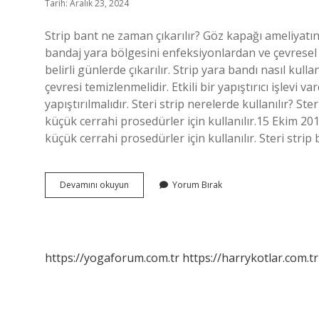
Tarih: Aralık 23, 2024
Strip bant ne zaman çıkarılır? Göz kapağı ameliyatı
bandaj yara bölgesini enfeksiyonlardan ve çevresel
belirli günlerde çıkarılır. Strip yara bandı nasıl kulla
çevresi temizlenmelidir. Etkili bir yapıştırıcı işlevi 
yapıştırılmalıdır. Steri strip nerelerde kullanılır? St
küçük cerrahi prosedürler için kullanılır.15 Ekim 201
küçük cerrahi prosedürler için kullanılır. Steri strip 
Strip
Devamını okuyun
Yorum Bırak
Bant
Ne
Işe
Yarar
https://yogaforum.com.tr
https://harrykotlar.com.tr