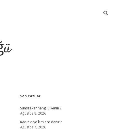
ğü
Sidebar
Son Yazılar
tulipbet giriş
Sunseeker hangi ülkenin ?
Ağustos 8, 2026
Kadın diye kimlere denir ?
Ağustos 7, 2026