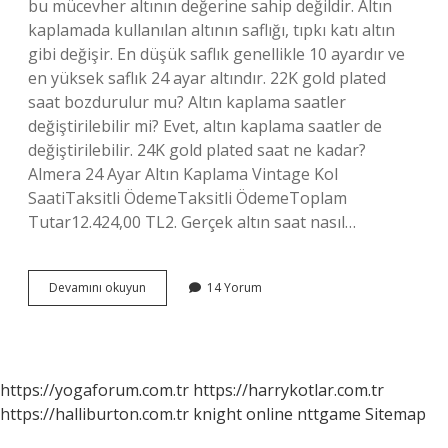
bu mücevher altının değerine sahip değildir. Altın
kaplamada kullanılan altının saflığı, tıpkı katı altın
gibi değişir. En düşük saflık genellikle 10 ayardır ve
en yüksek saflık 24 ayar altındır. 22K gold plated
saat bozdurulur mu? Altın kaplama saatler
değiştirilebilir mi? Evet, altın kaplama saatler de
değiştirilebilir. 24K gold plated saat ne kadar?
Almera 24 Ayar Altın Kaplama Vintage Kol
SaatiTaksitli ÖdemeTaksitli ÖdemeToplam
Tutar12.424,00 TL2. Gerçek altın saat nasıl…
Kol
Devamını okuyun
14 Yorum
Saatinde
24K
Gold
Ne
Demek
https://yogaforum.com.tr
https://harrykotlar.com.tr
https://halliburton.com.tr
knight online
nttgame
Sitemap