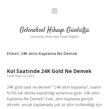
menüyü
Anasayfa
aç
Gizlilik Politikası
Geleneksel Hikaye Günlüğü
Yasal Uyarı
Geçmişten ilham alan neşeli bilgiler!
Hakkımızda
Etiket:
24K altın Kaplama Ne Demek
Kol Saatinde 24K Gold Ne Demek
Tarih: Ekim 14, 2024
24K gold saat ne demek? “24K altın kaplama”, saatin
%100 saf altınla kaplandığı anlamına gelir. 24K altın
Kaplama Ne Demek? Evet, altın kaplama gerçek
altındır; ancak kaplamada çok az altın kullanıldığı için