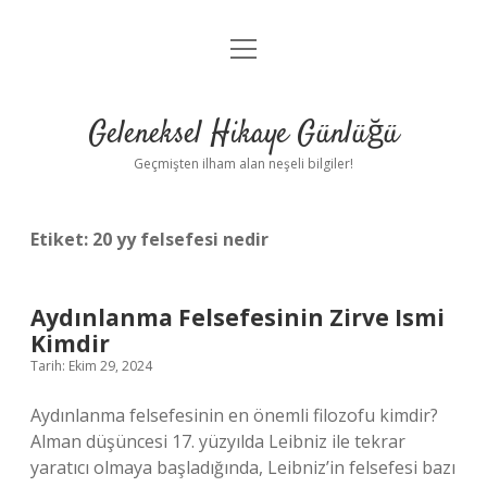
menüyü
Anasayfa
aç
Gizlilik Politikası
Geleneksel Hikaye Günlüğü
Yasal Uyarı
Geçmişten ilham alan neşeli bilgiler!
Hakkımızda
Etiket:
20 yy felsefesi nedir
Aydınlanma Felsefesinin Zirve Ismi
Kimdir
Tarih: Ekim 29, 2024
Aydınlanma felsefesinin en önemli filozofu kimdir?
Alman düşüncesi 17. yüzyılda Leibniz ile tekrar
yaratıcı olmaya başladığında, Leibniz’in felsefesi bazı