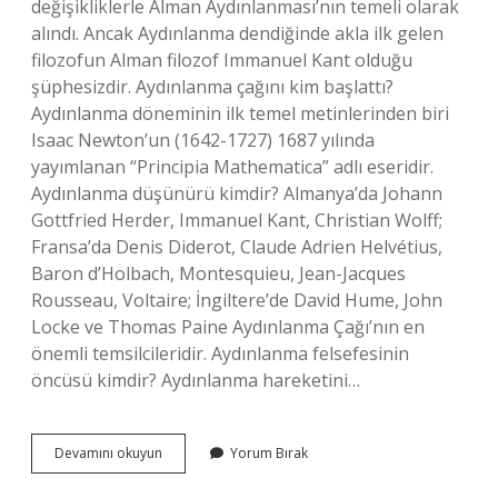
değişikliklerle Alman Aydınlanması’nın temeli olarak
alındı. Ancak Aydınlanma dendiğinde akla ilk gelen
filozofun Alman filozof Immanuel Kant olduğu
şüphesizdir. Aydınlanma çağını kim başlattı?
Aydınlanma döneminin ilk temel metinlerinden biri
Isaac Newton’un (1642-1727) 1687 yılında
yayımlanan “Principia Mathematica” adlı eseridir.
Aydınlanma düşünürü kimdir? Almanya’da Johann
Gottfried Herder, Immanuel Kant, Christian Wolff;
Fransa’da Denis Diderot, Claude Adrien Helvétius,
Baron d’Holbach, Montesquieu, Jean-Jacques
Rousseau, Voltaire; İngiltere’de David Hume, John
Locke ve Thomas Paine Aydınlanma Çağı’nın en
önemli temsilcileridir. Aydınlanma felsefesinin
öncüsü kimdir? Aydınlanma hareketini…
Aydınlanma
Devamını okuyun
Yorum Bırak
Felsefesinin
Zirve