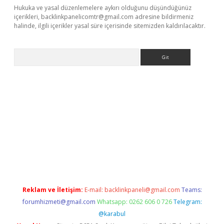
Hukuka ve yasal düzenlemelere aykırı olduğunu düşündüğünüz
içerikleri,
backlinkpanelicomtr@gmail.com
adresine bildirmeniz
halinde, ilgili içerikler yasal süre içerisinde sitemizden kaldırılacaktır.
Arama
riş
Reklam ve İletişim:
E-mail:
backlinkpaneli@gmail.com
Teams:
forumhizmeti@gmail.com
Whatsapp: 0262 606 0 726
Telegram:
@karabul